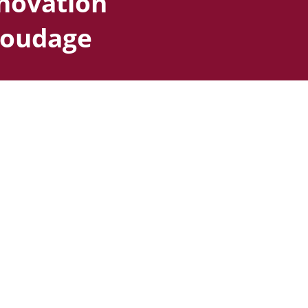
nnovation
soudage