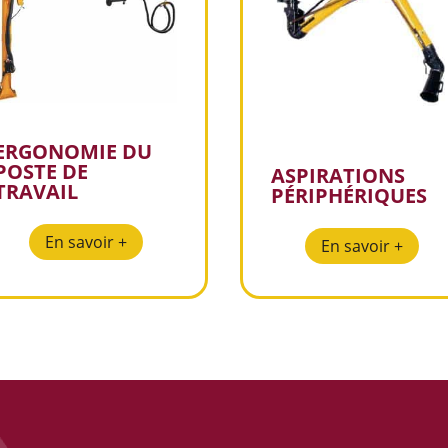
ERGONOMIE DU
POSTE DE
ASPIRATIONS
TRAVAIL
P
É
RIPH
É
RIQUES
En savoir +
En savoir +